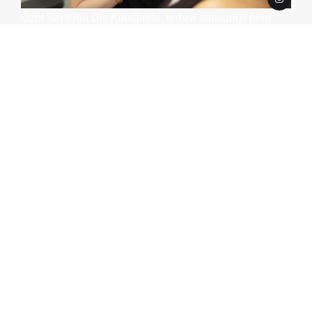
Özel Senkron Diş Kliniğinde, tedavi sürecinizi hem
konforlu hem de kişiye özel hale getirmek için tüm
ekibimiz yanınızda. Uyguladığımız porselen
kaplamalar, biyouyumlu malzemelerle üretilir ve nazik,
minimal müdahale gerektiren tekniklerle uygulanır.
Kaplama uygulama sürecimiz şu adımları içerir:
Öncelikle, diş yüzeyinizi dikkatle hazırlayıp varsa
çürük dokuları temizliyoruz
Geleneksel ölçü yöntemleri yerine, 3D dijital
tarama ile ağız yapınızı yüksek hassasiyetle
analiz ediyoruz
Gelişmiş frezeleme sistemimiz sayesinde
kaplamanızı ortalama 20 dakika içinde dijital
olarak üretiyoruz
Son aşamada, kaplamayı dişinize yerleştirerek