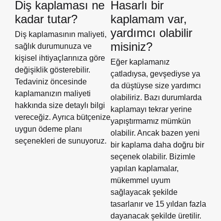
Diş kaplaması ne
Hasarlı bir
kadar tutar?
kaplamam var,
yardımcı olabilir
Diş kaplamasının maliyeti,
misiniz?
sağlık durumunuza ve
kişisel ihtiyaçlarınıza göre
Eğer kaplamanız
değişiklik gösterebilir.
çatladıysa, gevşediyse ya
Tedaviniz öncesinde
da düştüyse size yardımcı
kaplamanızın maliyeti
olabiliriz. Bazı durumlarda
hakkında size detaylı bilgi
kaplamayı tekrar yerine
vereceğiz. Ayrıca bütçenize
yapıştırmamız mümkün
uygun ödeme planı
olabilir. Ancak bazen yeni
seçenekleri de sunuyoruz.
bir kaplama daha doğru bir
seçenek olabilir. Bizimle
yapılan kaplamalar,
mükemmel uyum
sağlayacak şekilde
tasarlanır ve 15 yıldan fazla
dayanacak şekilde üretilir.