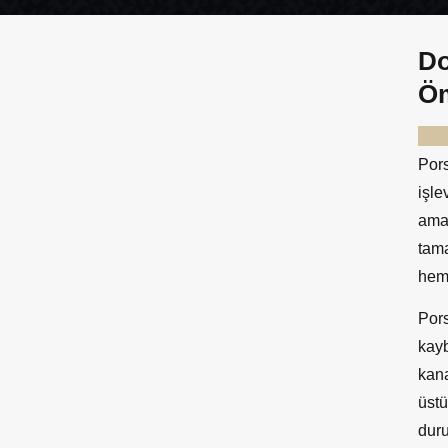
Do
Öm
Pors
işl
amac
tam
hem
Por
kayb
kana
üst
dur